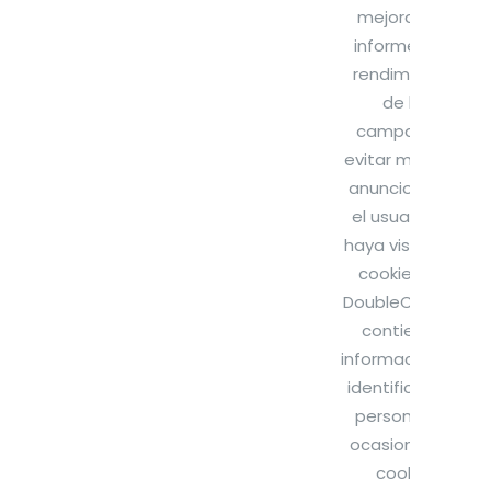
mejorar los
informes de
rendimiento
de la
campaña y
evitar mostrar
anuncios que
el usuario ya
haya visto. Las
cookies de
DoubleClick no
contienen
información de
identificación
personal. En
ocasiones, la
cookie