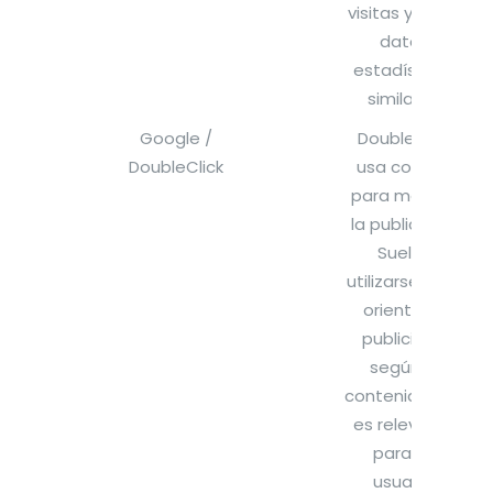
visitas y otros
datos
estadísticos
similares.
Google /
DoubleClick
DoubleClick
usa cookies
para mejorar
la publicidad.
Suelen
utilizarse para
orientar la
publicidad
según el
contenido que
es relevante
para un
usuario,