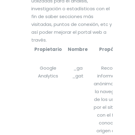
utilizadas para el análisis,
investigación o estadísticas con el
fin de saber secciones más
visitadas, puntos de conexión, etc y
así poder mejorar el portal web a
través.
Propietario
Nombre
Propósito
Google
_ga
Recopila
Analytics
_gat
información
anónima sobre
la navegación
de los usuarios
por el sitio web
con el fin de
conocer el
origen de las