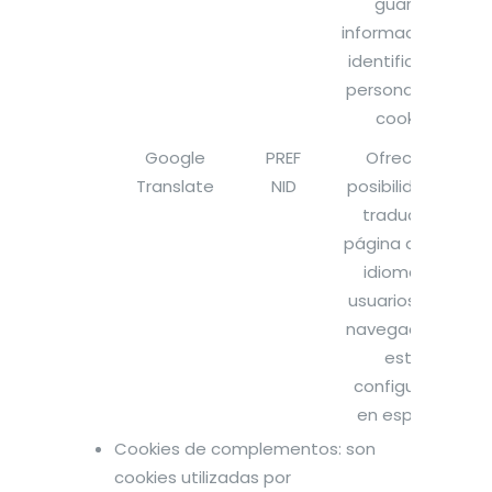
guarda
información de
identificación
personal en la
cookie.
Google
PREF
Ofrece la
Translate
NID
posibilidad de
traducir la
página a otros
idiomas a
usuarios cuyo
navegador no
esté
configurado
en español.
Cookies de complementos: son
cookies utilizadas por