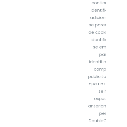
contiene un
identificador
adicional que
se parece al ID
de cookie. Este
identificador
se emplea
para
identificar una
campaña
publicitaria a la
que un usuario
se ha
expuesto
anteriormente;
pero
DoubleClick no