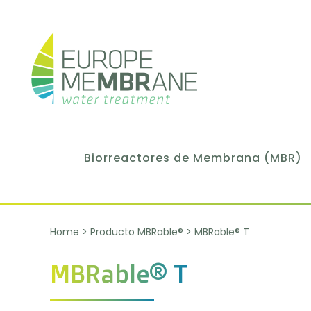
Biorreactores de Membrana (MBR)
Home
>
Producto MBRable®
>
MBRable® T
MBRable® T