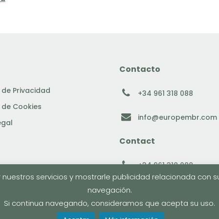
Contacto
a de Privacidad
+34 961 318 088
a de Cookies
info@europembr.com
egal
Contact
+34 961 318 088
 nuestros servicios y mostrarle publicidad relacionada con s
info@europembr.com
navegación.
Si continua navegando, consideramos que acepta su uso.