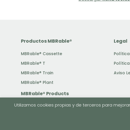
Productos MBRable®
Legal
MBRable® Cassette
Polític
MBRable® T
Polític
MBRable® Train
Aviso L
MBRable® Plant
MBRable® Products
Utilizamos cookies propias y de terceros para mejorar
MBRable® Cassette
MBRable® T
MBRable® Train