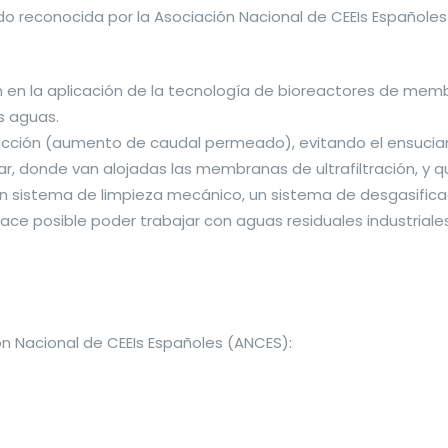
 sido reconocida por la Asociación Nacional de CEEIs Españ
n en la aplicación de la tecnología de bioreactores de memb
s aguas.
producción (aumento de caudal permeado), evitando el ensu
dar, donde van alojadas las membranas de ultrafiltración, y 
un sistema de limpieza mecánico, un sistema de desgasifi
hace posible poder trabajar con aguas residuales industrial
ón Nacional de CEEIs Españoles (ANCES):