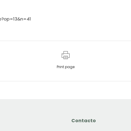
hp?op=13&n=41
Print page
Contacto