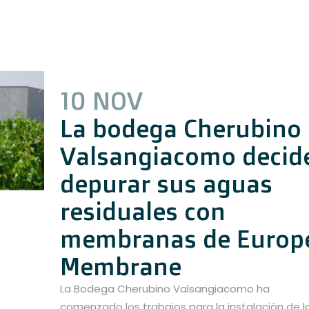
10 NOV
La bodega Cherubino
Valsangiacomo decid
depurar sus aguas
residuales con
membranas de Europ
Membrane
La Bodega Cherubino Valsangiacomo ha
comenzado los trabajos para la instalación de l