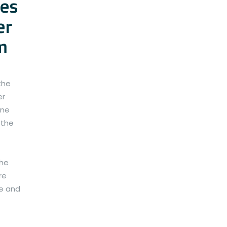
es
er
m
the
er
ane
 the
the
re
se and