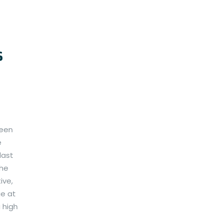
s
been
e
last
The
ive,
e at
 high