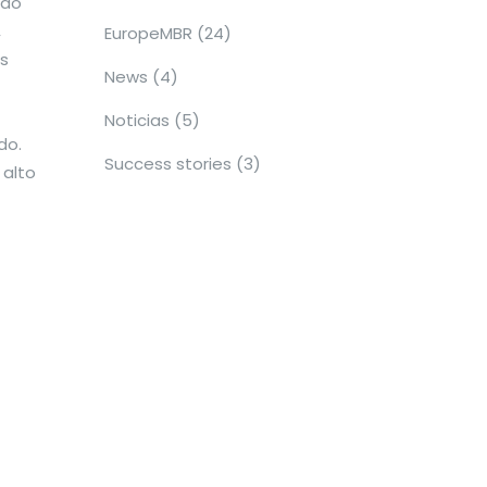
ado
,
EuropeMBR
(24)
s
News
(4)
Noticias
(5)
do.
Success stories
(3)
alto