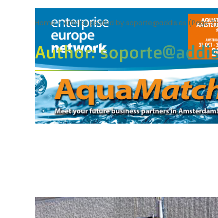
Home
>
Articles posted by soporte@addis.es
(Page 2)
Author: soporte@addis