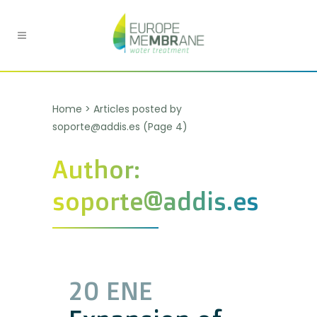
Home
>
Articles posted by
soporte@addis.es
(Page 4)
Author:
soporte@addis.es
20 ENE